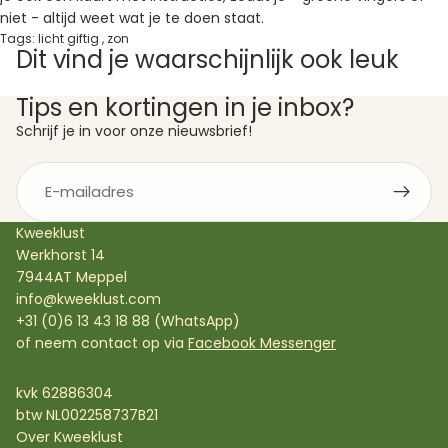
niet - altijd weet wat je te doen staat.
Tags:
licht giftig
,
zon
Dit vind je waarschijnlijk ook leuk
Tips en kortingen in je inbox?
Schrijf je in voor onze nieuwsbrief!
E-
mail
Kweeklust
Werkhorst 14
7944AT Meppel
info@kweeklust.com
+31 (0)6 13 43 18 88 (WhatsApp)
of neem contact op via
Facebook Messenger
kvk 62886304
btw NL002258737B21
Over Kweeklust