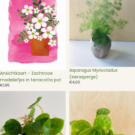
madeliefjes
in
terracotta
pot
Uitverkocht
Asparagus Myriocladus
Ansichtkaart - Zachtroze
(sierasperge)
madeliefjes in terracotta pot
€4,00
€1,95
Begonia
Begonia
Conchifolia
Kingiana
(Bull's
Eye)