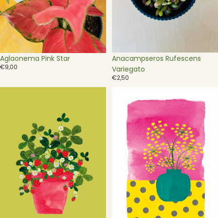
Uitverkocht
Uitverkocht
Anacampseros Rufescens
Aglaonema Pink Star
€9,00
Variegato
€2,50
Ansichtkaart
Ansichtkaart
-
-
Aardbeienplant
Gele
dille