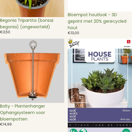
Bloempot houtlook - 3D
Begonia Tripartita (bonsai
geprint met 20% gerecycled
begonia) (ongeworteld)
hout
€3,50
€13,00
Bolty
Buzzy®
-
House
Plantenhanger
Plants
Ophangsysteem
Aloë
voor
(gemengde
bloempotten
soorten)
Bolty - Plantenhanger
Ophangsysteem voor
bloempotten
€14,99