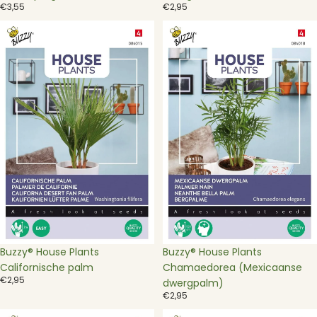
€3,55
€2,95
Buzzy®
Buzzy®
House
House
Plants
Plants
Californische
Chamaedorea
palm
(Mexicaanse
dwergpalm)
Buzzy® House Plants
Buzzy® House Plants
Californische palm
Chamaedorea (Mexicaanse
€2,95
dwergpalm)
€2,95
Buzzy®
Buzzy®