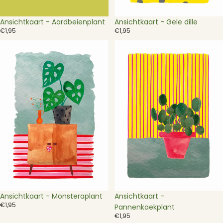
Ansichtkaart - Aardbeienplant
Ansichtkaart - Gele dille
€1,95
€1,95
Ansichtkaart
Ansichtkaart
-
-
Monsteraplant
Pannenkoekplant
Ansichtkaart - Monsteraplant
Ansichtkaart -
€1,95
Pannenkoekplant
€1,95