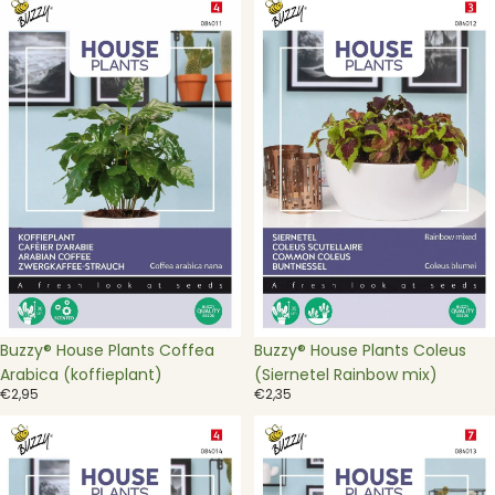
House
House
Plants
Plants
Coffea
Coleus
Arabica
(Siernetel
(koffieplant)
Rainbow
mix)
Buzzy® House Plants Coffea
Buzzy® House Plants Coleus
Arabica (koffieplant)
(Siernetel Rainbow mix)
€2,95
€2,35
Buzzy®
Buzzy®
House
House
Plants
Plants