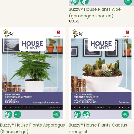
Buzzy® House Plants Aloë
(gemengde soorten)
€3,55
Buzzy®
Buzzy®
House
House
Plants
Plants
Asparagus
Cactus
(Sierasperge)
mengsel
Buzzy® House Plants Asparagus
Buzzy® House Plants Cactus
(Sierasperge)
mengsel