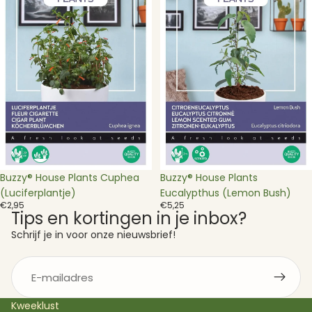
Cuphea
Eucalypthus
(Luciferplantje)
(Lemon
Bush)
Buzzy® House Plants Cuphea
Buzzy® House Plants
(Luciferplantje)
Eucalypthus (Lemon Bush)
€2,95
€5,25
Tips en kortingen in je inbox?
Schrijf je in voor onze nieuwsbrief!
E-
mail
Kweeklust