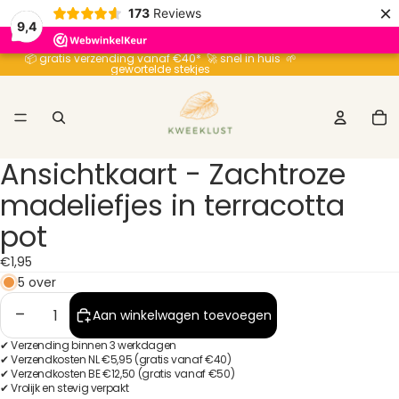
×
173
Reviews
9,4
📦 gratis verzending vanaf €40* 🚀 snel in huis 🌱
gewortelde stekjes
To
aa
ar
in
wi
0
Ansichtkaart - Zachtroze
Afbeelding
Afbeelding
openen
openen
madeliefjes in terracotta
in
in
pot
volledig
volledig
scherm
scherm
€1,95
5 over
Aantal
Aantal
Aan winkelwagen toevoegen
verlagen
verhogen
✔ Verzending binnen 3 werkdagen
✔ Verzendkosten NL €5,95 (gratis vanaf €40)
✔ Verzendkosten BE €12,50 (gratis vanaf €50)
✔ Vrolijk en stevig verpakt